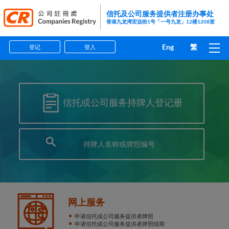
信托及公司服务提供者注册办事处
香港九龙湾宏远街1号「一号九龙」12楼1208室
Eng
繁
登记
登入
主页
指引
信托或公司服务持牌人登记册
表格
资料小册子
执法
打击洗钱及恐怖分子资金筹集
网上服务
申请信托或公司服务提供者牌照
常见问题
申请信托或公司服务提供者牌照续期