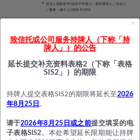
适当人选陈述书 (适用于申请人／最终拥有人／合伙人
／董事－属个人) (表格 TCSP4)
更多表格
×
致信托或公司服务持牌人（下称「持
资料小册子
牌人」）的公告
信托及公司服务提供者注册办事处服务概览
申请信托或公司服务提供者牌照
延长提交补充资料表格2（下称「表格
批准成为信托或公司服务持牌人的最终拥有人／合伙
人／董事，以及在获批给牌照后申报详情变更
SIS2」）的期限
更多资料小册子
持牌人提交表格SIS2的期限将延长至
2026
年8月25日
。
+
−
请于
2026年8月25日或之前
提交填妥的电
子表格SIS2
。本处希望延长限期能让持牌