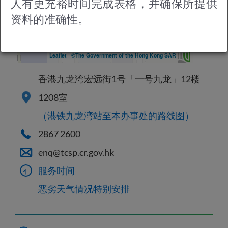
人有更充裕时间完成表格，并确保所提供
资料的准确性。
Leaflet
|
©The Government of the Hong Kong SAR
香港九龙湾宏远街1号「一号九龙」12楼
1208室
（港铁九龙湾站至本办事处的路线图）
2867 2600
enq@tcsp.cr.gov.hk
服务时间
恶劣天气情况特别安排