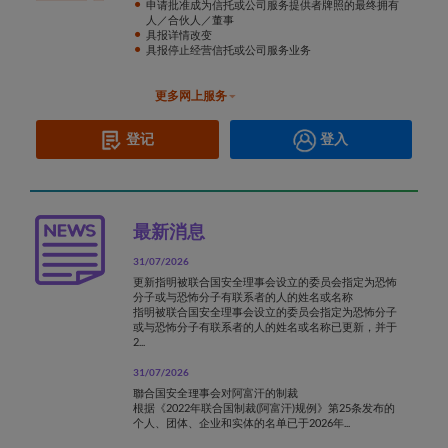
申请批准成为信托或公司服务提供者牌照的最终拥有
人／合伙人／董事
刊物及演讲文稿
具报详情改变
具报停止经营信托或公司服务业务
最新消息
申请香港法例第615章《打击洗钱及恐怖分子资金筹
联络我们
更多网上服务
集条例》第53E条提述的证明书
申请信托或公司服务持牌人登记册的记项或摘录的核
登记
登入
证复本
最新消息
31/07/2026
更新指明被联合国安全理事会设立的委员会指定为恐怖
分子或与恐怖分子有联系者的人的姓名或名称
指明被联合国安全理事会设立的委员会指定为恐怖分子
或与恐怖分子有联系者的人的姓名或名称已更新，并于
2...
31/07/2026
聯合国安全理事会对阿富汗的制裁
根据《2022年联合国制裁(阿富汗)规例》第25条发布的
个人、团体、企业和实体的名单已于2026年...