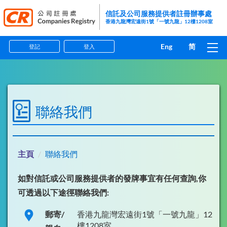
信託及公司服務提供者註冊辦事處
香港九龍灣宏遠街1號「一號九龍」12樓1208室
Eng
简
登記
登入
主頁
指引
聯絡我們
表格
資料小冊子
主頁
聯絡我們
執法
如對信託或公司服務提供者的發牌事宜有任何查詢,你
可透過以下途徑聯絡我們:
打擊洗錢及恐怖分子資金籌集
郵寄/
香港九龍灣宏遠街1號「一號九龍」12
常見問題
樓1208室