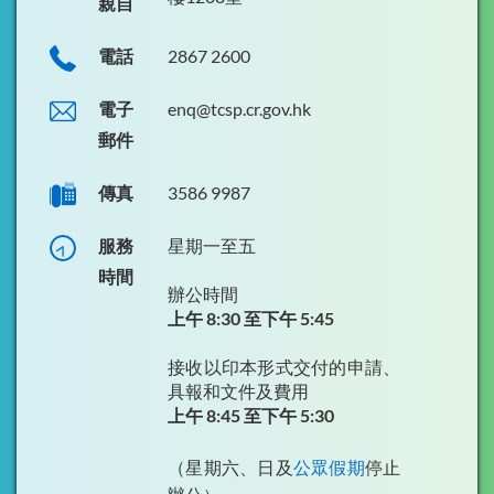
親自
刊物及演講文稿
電話
2867 2600
最新消息
聯絡我們
電子
enq@tcsp.cr.gov.hk
郵件
傳真
3586 9987
服務
星期一至五
時間
辦公時間
上午 8:30 至下午 5:45
接收以印本形式交付的申請、
具報和文件及費用
上午 8:45 至下午 5:30
（星期六、日及
公眾假期
停止